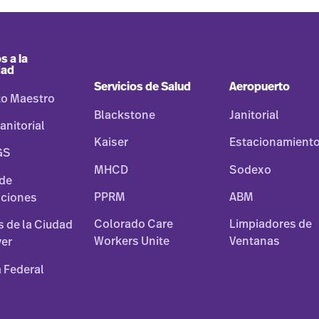
s a la
dad
Servicios de Salud
Aeropuerto
to Maestro
Blackstone
Janitorial
anitorial
Kaiser
Estacionamient
GS
MHCD
Sodexo
 de
PPRM
ABM
ciones
Colorado Care
Limpiadores de
os de la Ciudad
Workers Unite
Ventanas
ver
 Federal