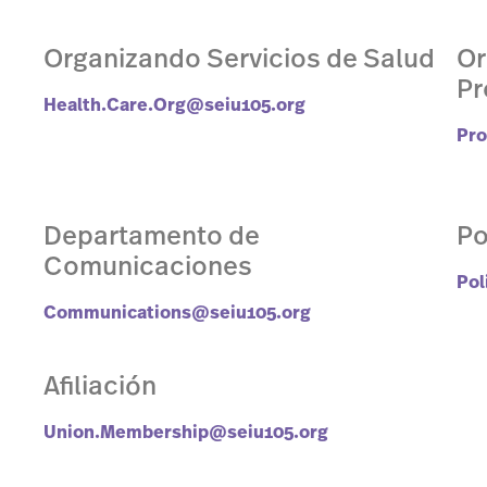
Organizando Servicios de Salud
Or
Pr
Health.Care.Org@seiu105.org
Pro
Departamento de
Po
Comunicaciones
Pol
Communications@seiu105.org
Afiliación
Union.Membership@seiu105.org