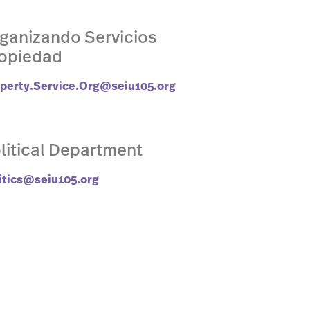
ganizando Servicios
opiedad
perty.Service.Org@seiu105.org
litical Department
itics@seiu105.org