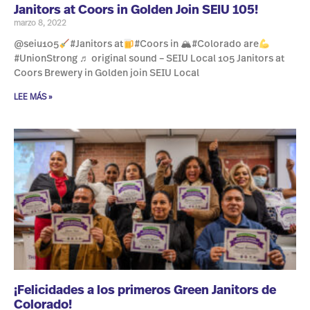
Janitors at Coors in Golden Join SEIU 105!
marzo 8, 2022
@seiu105
#Janitors at
#Coors in 🏔#Colorado are
#UnionStrong ♬ original sound – SEIU Local 105 Janitors at
Coors Brewery in Golden join SEIU Local
LEE MÁS »
¡Felicidades a los primeros Green Janitors de
Colorado!